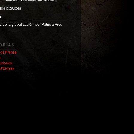
deIbiza.com
st
io de la globalización, por Patricia Arce
ORÍAS
ulos Prensa
a
iciones
d'Eivissa