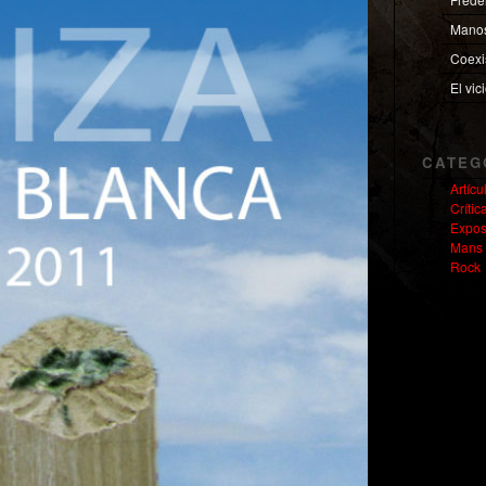
Manos
Coexi
El vic
CATEG
Artíc
Crític
Expos
Mans 
Rock