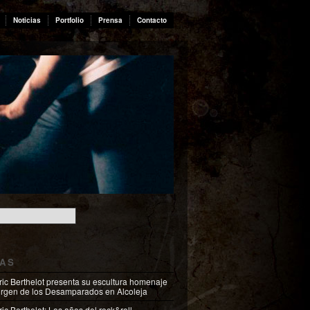
Noticias
Portfolio
Prensa
Contacto
IAS
ric Berthelot presenta su escultura homenaje
Virgen de los Desamparados en Alcoleja
ic Berthelot: Los años del rock&roll